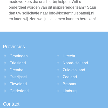
medewerkers die ons hierbij helpen. Wilt u
onderdeel worden van dit inspirerende team? Stuur
dan uw sollicitatie naar
info@kostenthuisbatterij.nl
en laten wij zien wat jullie samen kunnen bereiken!
Provincies
Groningen
Utrecht
Friesland
Noord-Holland
Drenthe
Zuid-Holland
Overijssel
Zeeland
Flevoland
Brabant
Gelderland
Limburg
Contact